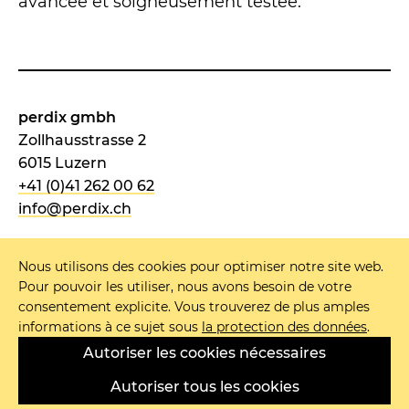
avancée et soigneusement testée.
perdix gmbh
Zollhausstrasse 2
6015 Luzern
+41 (0)41 262 00 62
info@perdix.ch
Nous utilisons des cookies pour optimiser notre site web.
Pour pouvoir les utiliser, nous avons besoin de votre
NEWSLETTER
consentement explicite. Vous trouverez de plus amples
informations à ce sujet sous
la protection des données
.
MENTIONS LÉGALES
Autoriser les cookies nécessaires
PROTECTION DES DONNÉES
CGV
Autoriser tous les cookies