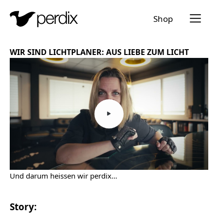
Menü a
Shop
DE
EN
FR
IT
WIR SIND LICHTPLANER: AUS LIEBE ZUM LICHT
Und darum heissen wir perdix…
Story: