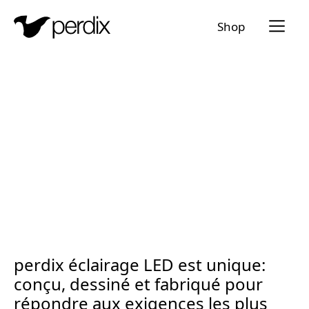
Menü a
Shop
FR
DE
EN
IT
perdix éclairage LED est unique:
conçu, dessiné et fabriqué pour
répondre aux exigences les plus