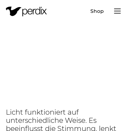
Menü a
Shop
DE
EN
FR
IT
Licht funktioniert auf
unterschiedliche Weise. Es
beeinflusst die Stimmung, lenkt