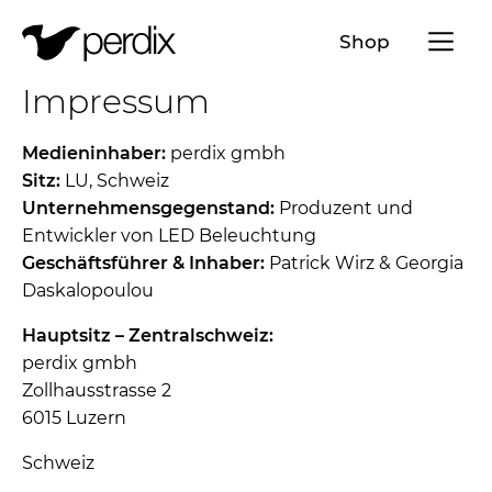
Menü a
Shop
Impressum
DE
EN
FR
IT
Medieninhaber:
perdix gmbh
Sitz:
LU, Schweiz
Unternehmensgegenstand:
Produzent und
Entwickler von LED Beleuchtung
Geschäftsführer & Inhaber:
Patrick Wirz & Georgia
Daskalopoulou
Hauptsitz – Zentralschweiz:
perdix gmbh
Zollhausstrasse 2
6015 Luzern
Schweiz