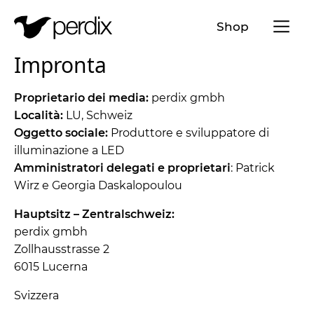
Menü a
Shop
Impronta
IT
DE
EN
FR
Proprietario dei media:
perdix gmbh
Località:
LU, Schweiz
Oggetto sociale:
Produttore e sviluppatore di
illuminazione a LED
Amministratori delegati e proprietari
: Patrick
Wirz e Georgia Daskalopoulou
Hauptsitz – Zentralschweiz:
perdix gmbh
Zollhausstrasse 2
6015 Lucerna
Svizzera