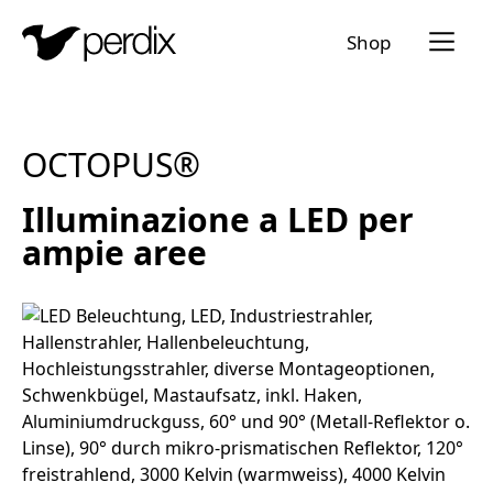
Menü a
Shop
IT
DE
EN
FR
OCTOPUS®
Illuminazione a LED per
ampie aree