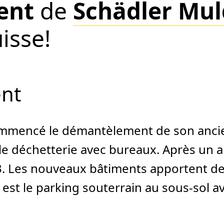
ent
de
Schädler Mu
isse!
ent
mmencé le démantèlement de son ancien 
 déchetterie avec bureaux. Après un an 
3. Les nouveaux bâtiments apportent d
er est le parking souterrain au sous-sol