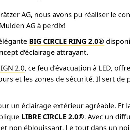
ätzer AG, nous avons pu réaliser le con
Mulden AG à perdix!
 élégante
BIG CIRCLE RING 2.0
®
disponib
ncept d’éclairage attrayant.
IGN 2.0
, ce feu d’évacuation à LED, offr
ours et les zones de sécurité. Il sert d
ur un éclairage extérieur agréable. Et
pplique
LIBRE CIRCLE 2.0
®
. Avec un dif
t non éblouissant. Le tout dans un noir