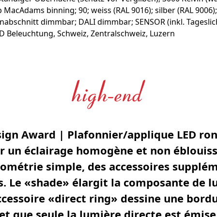
gn Award | Plafonnier/applique LED ron
r un éclairage homogène et non éblouis
éométrie simple, des accessoires supplé
s. Le «shade» élargit la composante de l
ccessoire «direct ring» dessine une bord
et que seule la lumière directe est émise