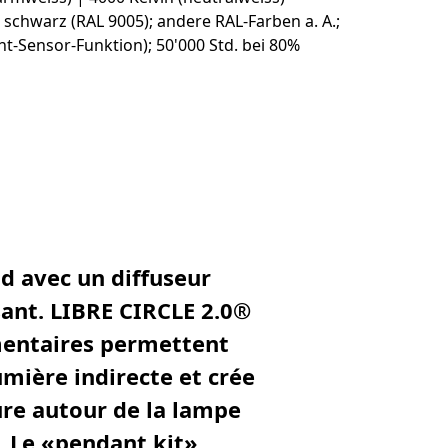
d avec un diffuseur
sant.
LIBRE CIRCLE 2.0
®
mentaires permettent
umière indirecte et crée
ure autour de la lampe
. Le «pendant kit»