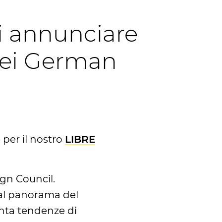
i annunciare
 dei German
 per il nostro
LIBRE
gn Council.
 al panorama del
enta tendenze di