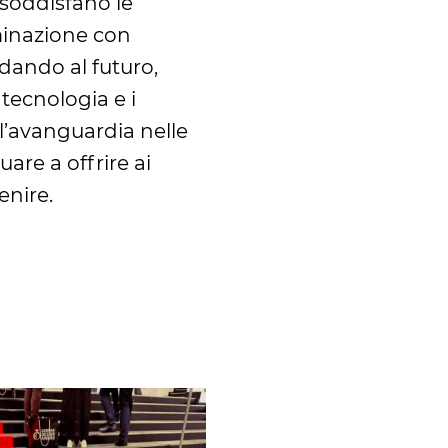
 soddisfano le
uminazione con
rdando al futuro,
tecnologia e i
ll’avanguardia nelle
re a offrire ai
enire.