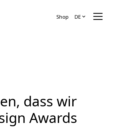
Menü anzeigen/ve
Shop
DE
EN
FR
IT
en, dass wir
sign Awards