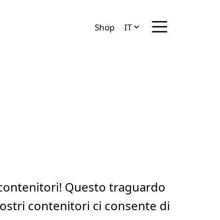
Menü anzeigen/ve
Shop
IT
DE
EN
FR
 contenitori! Questo traguardo
tri contenitori ci consente di