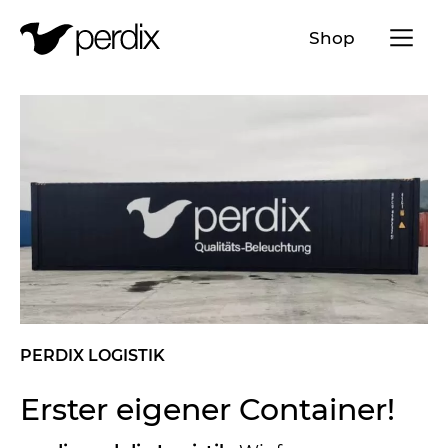
Menü a
Shop
DE
EN
FR
IT
PERDIX LOGISTIK
Erster eigener Container!