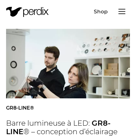
Menü a
Shop
FR
DE
EN
IT
GR8-LINE®
Barre lumineuse à LED:
GR8-
LINE
® – conception d’éclairage