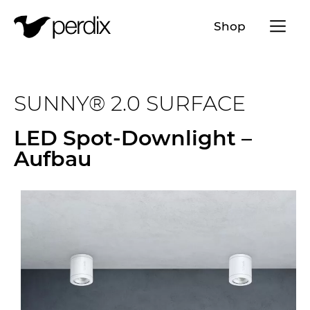
Menü a
Shop
DE
EN
FR
IT
SUNNY® 2.0 SURFACE
LED Spot-Downlight –
Aufbau