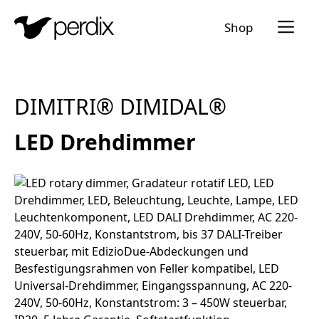
Menü a
Shop
DE
EN
FR
IT
DIMITRI® DIMIDAL®
LED Drehdimmer