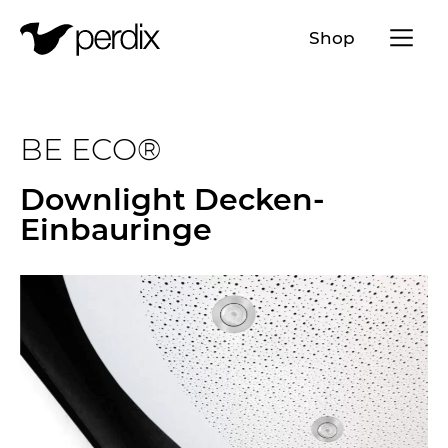
Menü a
Shop
DE
EN
FR
IT
BE ECO®
Downlight Decken-
Einbauringe