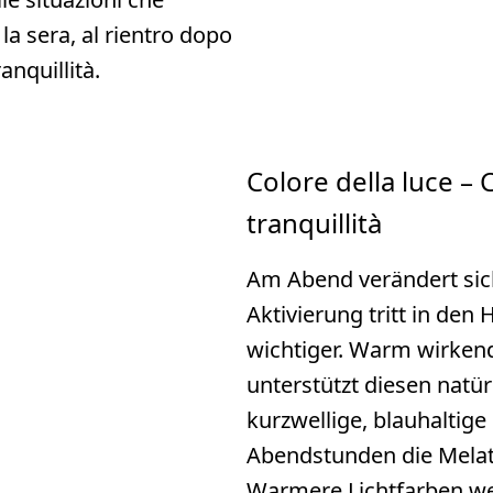
a sera, al rientro dopo
nquillità.
Colore della luce – 
tranquillità
Am Abend verändert sic
Aktivierung tritt in de
wichtiger. Warm wirkend
unterstützt diesen natür
kurzwellige, blauhaltige
Abendstunden die Mela
Warmere Lichtfarben we