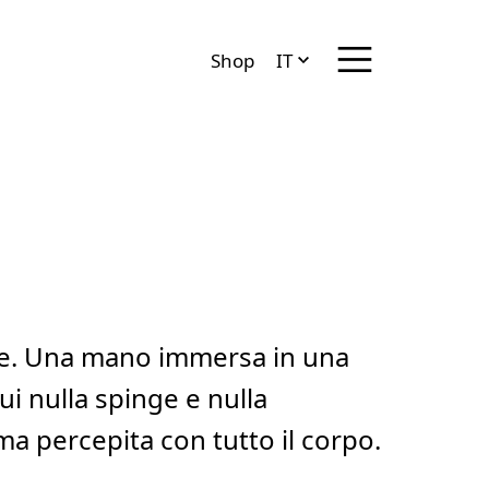
Menü anzeigen/ve
Shop
IT
DE
EN
FR
uce. Una mano immersa in una
i nulla spinge e nulla
ma percepita con tutto il corpo.