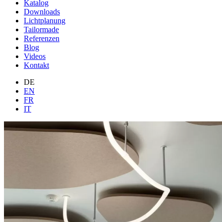
Katalog
Downloads
Lichtplanung
Tailormade
Referenzen
Blog
Videos
Kontakt
DE
EN
FR
IT